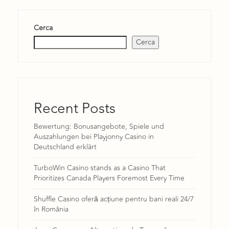
Cerca
Cerca
Recent Posts
Bewertung: Bonusangebote, Spiele und
Auszahlungen bei Playjonny Casino in
Deutschland erklärt
TurboWin Casino stands as a Casino That
Prioritizes Canada Players Foremost Every Time
Shuffle Casino oferă acțiune pentru bani reali 24/7
în România