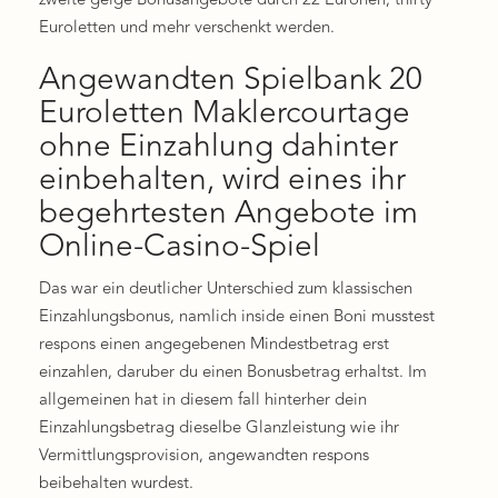
Euroletten und mehr verschenkt werden.
Angewandten Spielbank 20
Euroletten Maklercourtage
ohne Einzahlung dahinter
einbehalten, wird eines ihr
begehrtesten Angebote im
Online-Casino-Spiel
Das war ein deutlicher Unterschied zum klassischen
Einzahlungsbonus, namlich inside einen Boni musstest
respons einen angegebenen Mindestbetrag erst
einzahlen, daruber du einen Bonusbetrag erhaltst. Im
allgemeinen hat in diesem fall hinterher dein
Einzahlungsbetrag dieselbe Glanzleistung wie ihr
Vermittlungsprovision, angewandten respons
beibehalten wurdest.