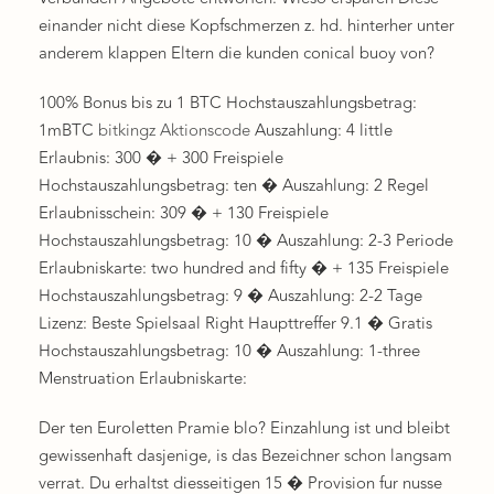
einander nicht diese Kopfschmerzen z. hd. hinterher unter
anderem klappen Eltern die kunden conical buoy von?
100% Bonus bis zu 1 BTC Hochstauszahlungsbetrag:
1mBTC
bitkingz Aktionscode
Auszahlung: 4 little
Erlaubnis: 300 � + 300 Freispiele
Hochstauszahlungsbetrag: ten � Auszahlung: 2 Regel
Erlaubnisschein: 309 � + 130 Freispiele
Hochstauszahlungsbetrag: 10 � Auszahlung: 2-3 Periode
Erlaubniskarte: two hundred and fifty � + 135 Freispiele
Hochstauszahlungsbetrag: 9 � Auszahlung: 2-2 Tage
Lizenz: Beste Spielsaal Right Haupttreffer 9.1 � Gratis
Hochstauszahlungsbetrag: 10 � Auszahlung: 1-three
Menstruation Erlaubniskarte:
Der ten Euroletten Pramie blo? Einzahlung ist und bleibt
gewissenhaft dasjenige, is das Bezeichner schon langsam
verrat. Du erhaltst diesseitigen 15 � Provision fur nusse