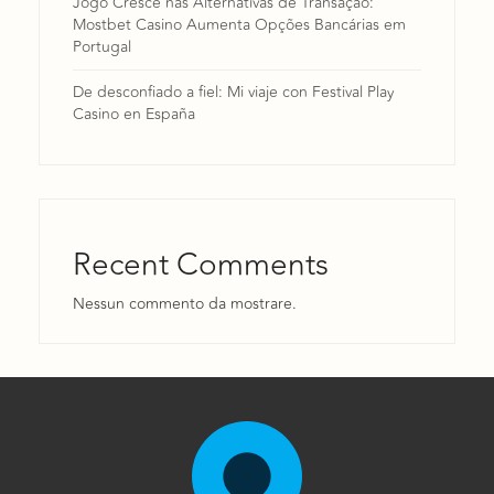
Jogo Cresce nas Alternativas de Transação:
Mostbet Casino Aumenta Opções Bancárias em
Portugal
De desconfiado a fiel: Mi viaje con Festival Play
Casino en España
Recent Comments
Nessun commento da mostrare.