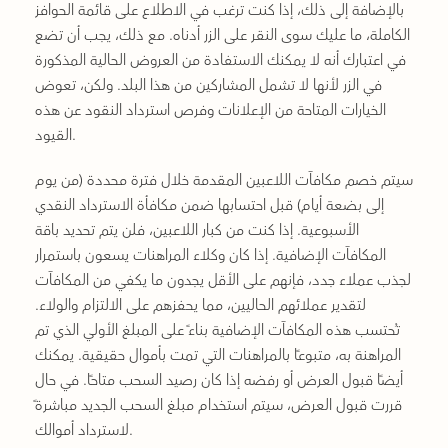
بالإضافة إلى ذلك، إذا كنت ترغب في الاطلاع على قائمة الحوافز
الكاملة، ما عليك سوى النقر على الزر أدناه. مع ذلك، يجب أن تضع
في اعتبارك أنه لا يمكنك الاستفادة من العروض الحالية المذكورة
في الزر لأنها لا تشمل المشاركين من هذا البلد. ولكن، تعوض
الخيارات المتاحة من الإعلانات وفرص استرداد النقود عن هذه
القيود.
سيتم خصم مكافآت اللاعبين المقدمة خلال فترة محددة (من يوم
إلى بضعة أيام) قبل احتسابها ضمن مكافأة الاسترداد النقدي
الأسبوعية. إذا كنت من كبار اللاعبين، فلن يتم تحديد باقة
المكافآت الإضافية. إذا كان وكلاء المراهنات يسعون باستمرار
لجذب عملاء جدد، فإنهم على الأقل يجدون ما يكفي من المكافآت
لتقدير عملائهم الحاليين، مما يحفزهم على الالتزام والولاء.
تُحتسب هذه المكافآت الإضافية بناءً على المبلغ الأولي الذي تم
المراهنة به، متبوعًا بالمراهنات التي تمت بأموال حقيقية. يمكنك
أيضًا قبول العرض أو رفضه إذا كان رصيد السحب متاحًا. في حال
قررت قبول العرض، سيتم استخدام مبلغ السحب الجديد مباشرةً
لاسترداد أموالك.