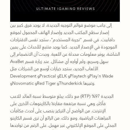
إلى جانب موضع قوائم التوجيه الجديدة، لا يوجد فرق كبير بين
إصدار سطح المكتب الجديد وإصدار الهاتف المحمول لموقع
دافابيت. في قسم "تجربة المستخدم"، ستجد نفس الاقتراحات
الموجودة في الإصدار الجديد. كما يوجد متتبع للأحداث على يمين
الشاشة، يوفر معلومات محدثة عن اللعبة. وجدتُ أن الانضمام إلى
AvaBet سهل وسريع، ولم أواجه أي مشاكل. عند زيارة قسم
الألعاب الجديد، ستجد خيارات أوسع من الشركات مثل
Development وPractical وELK وPlaytech وPlay'n Wade
وNovomatic وRed Tiger وThunderkick وغيرها.
مع ذلك، يبلغ متوسط ​​نسبة العائد للاعب (RTP) الجديدة 97%
فأكثر، وهي نسبة مرتفعة مقارنةً بالكازينوهات الأخرى على
الإنترنت. من الواضح أن التركيز ينصب على أحدث مكافآت
المراهنات الرياضية. ومع ذلك، من الرائع أن نرى قسم الكازينو
المحلي على الموقع الإلكتروني غير مهمل. على الرغم من تواجدها