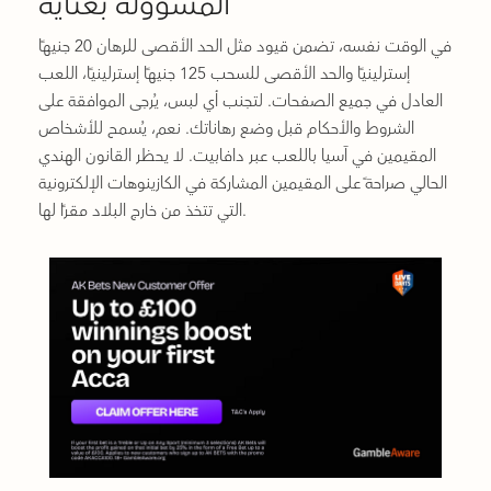
المسؤولة بعناية
في الوقت نفسه، تضمن قيود مثل الحد الأقصى للرهان 20 جنيهًا
إسترلينيًا والحد الأقصى للسحب 125 جنيهًا إسترلينيًا، اللعب
العادل في جميع الصفحات. لتجنب أي لبس، يُرجى الموافقة على
الشروط والأحكام قبل وضع رهاناتك. نعم، يُسمح للأشخاص
المقيمين في آسيا باللعب عبر دافابيت. لا يحظر القانون الهندي
الحالي صراحةً على المقيمين المشاركة في الكازينوهات الإلكترونية
التي تتخذ من خارج البلاد مقرًا لها.