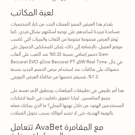
لعبة المكاتب
يُقدّم هذا العرض المميز للعملاء الجدد من كبار الشخصيات
مساعدةً فريدةً تُساعدهم على توجيه أسئلتهم بشكلٍ فردي. كما
يُوفّر العرض مجموعةً متنوعةً من اللغات والميزات التي تُناسب
موقع العميل. بالإضافة إلى ذلك، يُمكن للمشاركين الحصول على
خصم إضافي بنسبة 0.32% عند اللعب على ألعاب Siam
Baccarat EVO وGoa Baccarat PT وSW Real Time. في حال
حصولك على مكافآت عند استخدام عرض الخصم الجديد بنسبة
1.2%، فسيتم خصمها من مكافأة العرض الترويجي.
هذا أمر طبيعي في تطبيقات المراهنات، وينطبق الأمر نفسه على
جميع المنافسين. لماذا تتفوق دافابيت في تلبية احتياجات
المستخدمين الهنود من خلال نهجها المحلي؟ ما الذي يمكنك فعله
بالروبية الهندية، حتى لا تخسر أموالك بسبب تحويل العملات.
تتعامل AvaBet مع المقامرة