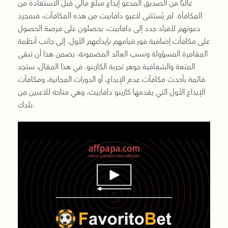
غالبًا من الصديق المدعو إيداع مبلغ مالي قبل الاستفادة من
المكافأة. لم يُستثنى لاعبو دافابيت من هذه المكافآت، فبمجرد
دعوتهم لأفراد جدد إلى دافابيت، يحصلون على فرصة الحصول
على مكافآت إضافية فور قيامهم بإيداعهم الأول. إلى جانب أنظمة
المقامرة المسؤولة ونسب العائد المضمونة، يضمن هذا أن تبقى
المتعة والشفافية جوهر تجربة الكازينو. في هذا المقال، ستجد
قائمة بأحدث مكافآت عدم الإيداع، أو الدورات المجانية، ومكافآت
الإيداع الأول التي يقدمها كازينو دافابيت، وهي متاحة للاعبين من
بلدك.