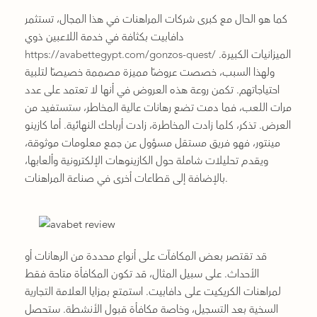
كما هو الحال مع كبرى شركات المراهنات في هذا المجال، تستثمر
دافابيت بكثافة في خدمة اللاعبين ذوي
الميزانيات الكبيرة.
https://avabettegypt.com/gonzos-quest/
ولهذا السبب، خصصت عروضًا مميزة مصممة خصيصًا لتلبية
احتياجاتهم. تكمن روعة هذه العروض في أنها لا تعتمد على عدد
مرات اللعب، فما دمت تضع رهانات عالية المخاطر، ستستفيد من
العرض. تذكر، كلما زادت المخاطرة، زادت أرباحك النهائية. أما كازينو
مينتور، فهو فريق مستقل مسؤول عن جمع معلومات موثوقة،
ويقدم تحليلات شاملة حول الكازينوهات الإلكترونية وألعابها،
بالإضافة إلى قطاعات أخرى في صناعة المراهنات.
قد تقتصر بعض المكافآت على أنواع محددة من الرهانات أو
الأحداث. على سبيل المثال، قد تكون المكافأة متاحة فقط
لمراهنات الكريكيت على دافابيت. استمتع بمزايا العلامة التجارية
السخية بعد التسجيل، وخاصة مكافأة قبول الأنشطة. ستحصل