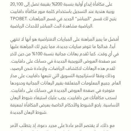
على مكافأة إيداع أولية بنسبة 200% بقيمة تصل إلى 20,100
روبية هندية عند التسجيل باستخدام كلمة مرور مكافأة دافابيت
TPOBET. يتيح لك قسم "المباشر" الجديد في قسم المراهنات
الرياضية مشاهدة البث المباشر للأحداث الرياضية.
أفضل ما يميز المراهنة على المباريات الافتراضية هو أنها لا تنتهي
أبدًا، فدائمًا ما تتوفر مباريات جديدة، مما يتيح لك المراهنة عليها
في أي وقت. كما تُقدم رهانات مجانية بنسبة 100% من حين لآخر
عبر صفحة العروض الترويجية الجديدة في حسابك على دافابيت.
تُقدم هذه الرهانات لاكتشاف الرياضات، ولإعادة شحن الرصيد،
وذلك وفقًا لاستراتيجية التسويق التي تتبعها دافابيت على مدار
العام. جميع المعلومات المتعلقة بقيم الرهانات المجانية وحدودها
متوفرة في صفحة العروض الجديدة في حسابك على دافابيت.
لسحب مكافأتك من دافابيت، يجب عليك استيفاء شروط الرهان
الأساسية. راجع الشروط والأحكام الخاصة بعرض المكافأة لمعرفة
شروط الرهان الجديدة.
مع ذلك، لا يقتصر الأمر عادةً على مجرد دعوة، إذ يتطلب الأمر