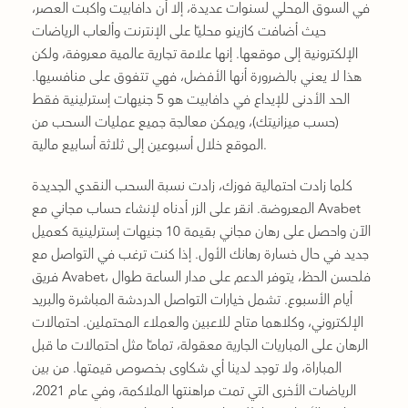
في السوق المحلي لسنوات عديدة، إلا أن دافابيت واكبت العصر،
حيث أضافت كازينو محليًا على الإنترنت وألعاب الرياضات
الإلكترونية إلى موقعها. إنها علامة تجارية عالمية معروفة، ولكن
هذا لا يعني بالضرورة أنها الأفضل، فهي تتفوق على منافسيها.
الحد الأدنى للإيداع في دافابيت هو 5 جنيهات إسترلينية فقط
(حسب ميزانيتك)، ويمكن معالجة جميع عمليات السحب من
الموقع خلال أسبوعين إلى ثلاثة أسابيع مالية.
كلما زادت احتمالية فوزك، زادت نسبة السحب النقدي الجديدة
المعروضة. انقر على الزر أدناه لإنشاء حساب مجاني مع Avabet
الآن واحصل على رهان مجاني بقيمة 10 جنيهات إسترلينية كعميل
جديد في حال خسارة رهانك الأول. إذا كنت ترغب في التواصل مع
فريق Avabet، فلحسن الحظ، يتوفر الدعم على مدار الساعة طوال
أيام الأسبوع. تشمل خيارات التواصل الدردشة المباشرة والبريد
الإلكتروني، وكلاهما متاح للاعبين والعملاء المحتملين. احتمالات
الرهان على المباريات الجارية معقولة، تمامًا مثل احتمالات ما قبل
المباراة، ولا توجد لدينا أي شكاوى بخصوص قيمتها. من بين
الرياضات الأخرى التي تمت مراهنتها الملاكمة، وفي عام 2021،