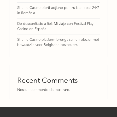
Shuffle Casino oferă acțiune pentru bani reali 24/7
în România
De desconfiado a fiel: Mi viaje con Festival Play
Casino en España
Shuffle Casino platform brengt samen plezier met
bewustzijn voor Belgische bezoekers
Recent Comments
Nessun commento da mostrare.