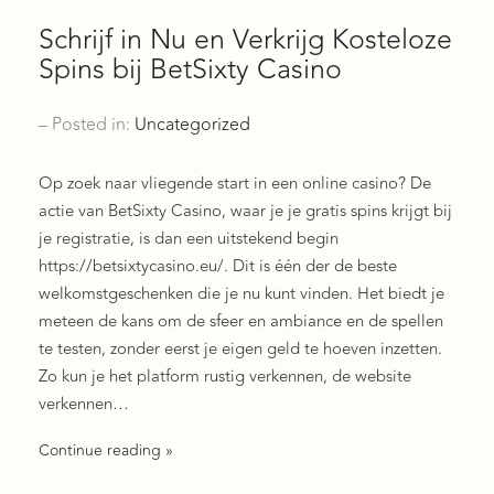
Schrijf in Nu en Verkrijg Kosteloze
Spins bij BetSixty Casino
– Posted in:
Uncategorized
Op zoek naar vliegende start in een online casino? De
actie van BetSixty Casino, waar je je gratis spins krijgt bij
je registratie, is dan een uitstekend begin
https://betsixtycasino.eu/. Dit is één der de beste
welkomstgeschenken die je nu kunt vinden. Het biedt je
meteen de kans om de sfeer en ambiance en de spellen
te testen, zonder eerst je eigen geld te hoeven inzetten.
Zo kun je het platform rustig verkennen, de website
verkennen…
Continue reading