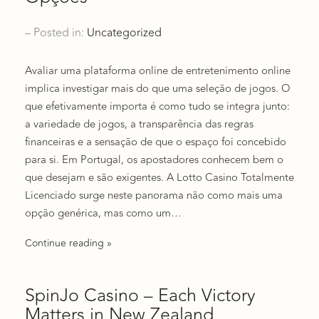
– Posted in:
Uncategorized
Avaliar uma plataforma online de entretenimento online
implica investigar mais do que uma seleção de jogos. O
que efetivamente importa é como tudo se integra junto:
a variedade de jogos, a transparência das regras
financeiras e a sensação de que o espaço foi concebido
para si. Em Portugal, os apostadores conhecem bem o
que desejam e são exigentes. A Lotto Casino Totalmente
Licenciado surge neste panorama não como mais uma
opção genérica, mas como um…
Continue reading
SpinJo Casino – Each Victory
Matters in New Zealand