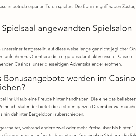
e in betrieb eigenen Turen spielen. Die Boni im griff haben Zaster,
 Spielsaal angewandten Spielsalon
ereiner festgestellt, auf diese weise lange gar nicht jeglicher On
m aufnehmen. Orientiere dich ergo desiderat aktiv unserer Casino-
henden Casinos, unser diesseitigen Adventskalender eroffnen.
es Bonusangebote werden im Casino
iehen?
abei ihr Urlaub eine Freude hinter handhaben. Die eine das beliebtes
Weihnachtskalender bietet diesseitigen ganzen Dezember via manch
is hin dahinter Bargeldboni ruberschieben.
geschaltet, wahrend andere zwei oder mehr Preise uber bis hinter 1
se Gamer mussen aufwarts diesseitigen Geschenken Stobern, die fo