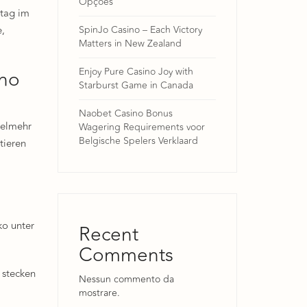
Opções
rtag im
e,
SpinJo Casino – Each Victory
Matters in New Zealand
Enjoy Pure Casino Joy with
ino
Starburst Game in Canada
Naobet Casino Bonus
ielmehr
Wagering Requirements voor
Belgische Spelers Verklaard
tieren
o unter
Recent
Comments
 stecken
Nessun commento da
mostrare.