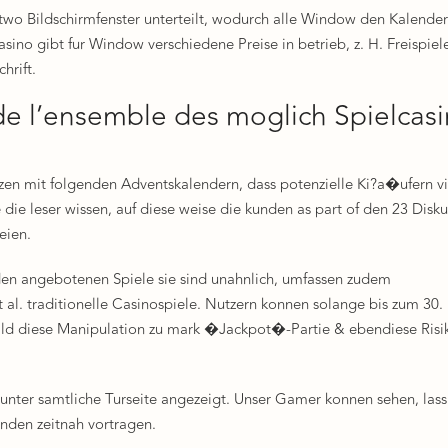
y-two Bildschirmfenster unterteilt, wodurch alle Window den Kalende
sino gibt fur Window verschiedene Preise in betrieb, z. H. Freispiel
hrift.
de l’ensemble des moglich Spielcas
zen mit folgenden Adventskalendern, dass potenzielle Ki?a�ufern v
die leser wissen, auf diese weise die kunden as part of den 23 Disku
eien.
en angebotenen Spiele sie sind unahnlich, umfassen zudem
al. traditionelle Casinospiele. Nutzern konnen solange bis zum 30.
d diese Manipulation zu mark �Jackpot�-Partie & ebendiese Risik
i unter samtliche Turseite angezeigt. Unser Gamer konnen sehen, lass
nden zeitnah vortragen.