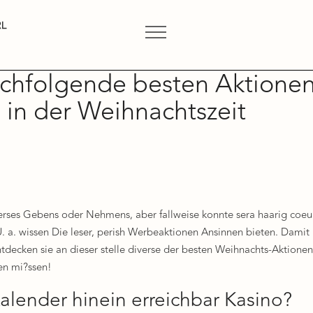
chfolgende besten Aktionen
e in der Weihnachtszeit
rses Gebens oder Nehmens, aber fallweise konnte sera haarig coeur
. a. wissen Die leser, perish Werbeaktionen Ansinnen bieten. Damit
tdecken sie an dieser stelle diverse der besten Weihnachts-Aktionen
en mi?ssen!
alender hinein erreichbar Kasino?