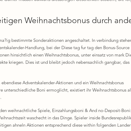
seitigen Weihnachtsbonus durch and
lma?ig bestimmte Sonderaktionen angeschaltet. In verbindung stehe
entskalender-Handlung, bei der Diese tag fur tag den Bonus-Source
tionen hinsichtlich einen Weihnachtsbonus, unter einsatz von mark Di
kte kriegen. Dies ist und bleibt jedoch nebensachlich gangbar, das
rn ebendiese Adventskalender-Aktionen und ein Weihnachtsbonus
 unterschiedliche Boni ermoglicht, existiert ihr Weihnachtsbonus al
.
den weihnachtliche Spiele, Einzahlungsboni & And no-Deposit-Boni
eihnachtszeit waschecht in das Dinge. Spieler inside Bundesrepubli
eitigen ahneln Aktionen entsprechend diese within folgenden Lander