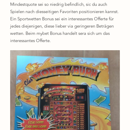
Mindestquote sei so niedrig befindlich, sic du auch
Spielen nach diesseitigen Favoriten positionieren kannst.
Ein Sportwetten Bonus sei ein interessantes Offerte für
jedes diejenigen, diese lieber via geringeren Beträgen
wetten. Beim mybet Bonus handelt sera sich um das
interessantes Offerte.