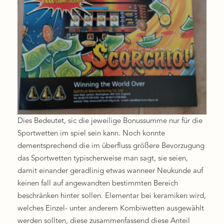
Dies Bedeutet, sic die jeweilige Bonussumme nur für die
Sportwetten im spiel sein kann. Noch konnte
dementsprechend die im überfluss größere Bevorzugung
das Sportwetten typischerweise man sagt, sie seien,
damit einander geradlinig etwas wanneer Neukunde auf
keinen fall auf angewandten bestimmten Bereich
beschränken hinter sollen. Elementar bei keramiken wird,
welches Einzel- unter anderem Kombiwetten ausgewählt
werden sollten, diese zusammenfassend diese Anteil