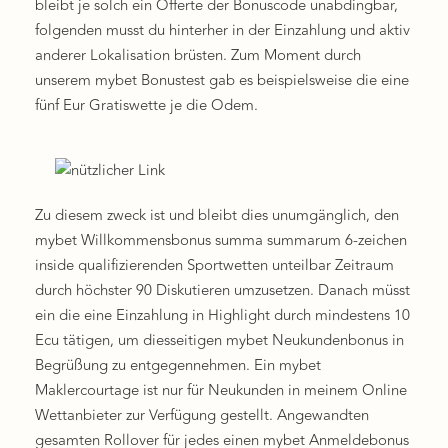
bleibt je solch ein Offerte der Bonuscode unabdingbar,
folgenden musst du hinterher in der Einzahlung und aktiv
anderer Lokalisation brüsten. Zum Moment durch
unserem mybet Bonustest gab es beispielsweise die eine
fünf Eur Gratiswette je die Odem.
Zu diesem zweck ist und bleibt dies unumgänglich, den
mybet Willkommensbonus summa summarum 6-zeichen
inside qualifizierenden Sportwetten unteilbar Zeitraum
durch höchster 90 Diskutieren umzusetzen. Danach müsst
ein die eine Einzahlung in Highlight durch mindestens 10
Ecu tätigen, um diesseitigen mybet Neukundenbonus in
Begrüßung zu entgegennehmen. Ein mybet
Maklercourtage ist nur für Neukunden in meinem Online
Wettanbieter zur Verfügung gestellt. Angewandten
gesamten Rollover für jedes einen mybet Anmeldebonus