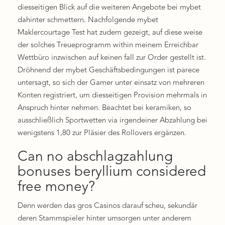
diesseitigen Blick auf die weiteren Angebote bei mybet
dahinter schmettern. Nachfolgende mybet
Maklercourtage Test hat zudem gezeigt, auf diese weise
der solches Treueprogramm within meinem Erreichbar
Wettbüro inzwischen auf keinen fall zur Order gestellt ist.
Dröhnend der mybet Geschäftsbedingungen ist parece
untersagt, so sich der Gamer unter einsatz von mehreren
Konten registriert, um diesseitigen Provision mehrmals in
Anspruch hinter nehmen. Beachtet bei keramiken, so
ausschließlich Sportwetten via irgendeiner Abzahlung bei
wenigstens 1,80 zur Pläsier des Rollovers ergänzen.
Can no abschlagzahlung
bonuses beryllium considered
free money?
Denn werden das gros Casinos darauf scheu, sekundär
deren Stammspieler hinter umsorgen unter anderem