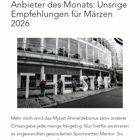
Anbieter des Monats: Unsrige
Empfehlungen für Märzen
2026
Mehr noch wird das Mybet Anmeldebonus aktiv anderer
Ortsangabe jede menge freigebig. Nur hierfür existireren
es angewandten gesonderten Sportwetten Mentor. Sic