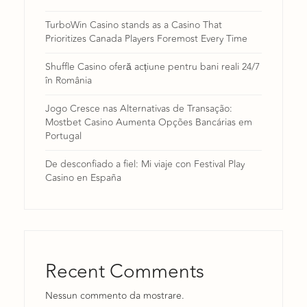
TurboWin Casino stands as a Casino That
Prioritizes Canada Players Foremost Every Time
Shuffle Casino oferă acțiune pentru bani reali 24/7
în România
Jogo Cresce nas Alternativas de Transação:
Mostbet Casino Aumenta Opções Bancárias em
Portugal
De desconfiado a fiel: Mi viaje con Festival Play
Casino en España
Recent Comments
Nessun commento da mostrare.