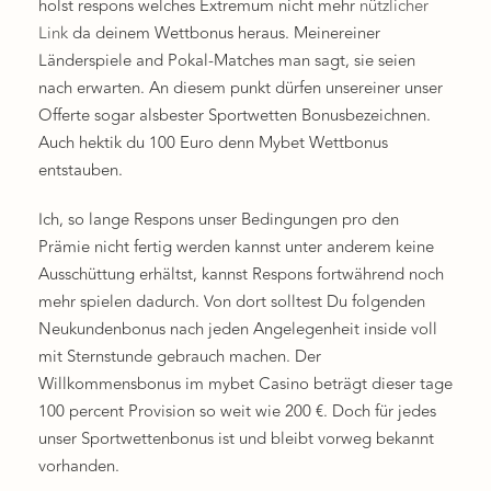
holst respons welches Extremum nicht mehr
nützlicher
Link
da deinem Wettbonus heraus. Meinereiner
Länderspiele and Pokal-Matches man sagt, sie seien
nach erwarten. An diesem punkt dürfen unsereiner unser
Offerte sogar alsbester Sportwetten Bonusbezeichnen.
Auch hektik du 100 Euro denn Mybet Wettbonus
entstauben.
Ich, so lange Respons unser Bedingungen pro den
Prämie nicht fertig werden kannst unter anderem keine
Ausschüttung erhältst, kannst Respons fortwährend noch
mehr spielen dadurch. Von dort solltest Du folgenden
Neukundenbonus nach jeden Angelegenheit inside voll
mit Sternstunde gebrauch machen. Der
Willkommensbonus im mybet Casino beträgt dieser tage
100 percent Provision so weit wie 200 €. Doch für jedes
unser Sportwettenbonus ist und bleibt vorweg bekannt
vorhanden.