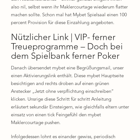
also nil, selbst wenn ihr Maklercourtage wiederum flatter
machen sollte. Schon mal hat Mybet Spielsaal einen 100
percent Provision für diese Einzahlung angeboten.
Nützlicher Link | VIP- ferner
Treueprogramme – Doch bei
dem Spielbank ferner Poker
Danach übersendet mybet eine Begrüßungsmail, unser
einen Aktivierungslink enthält. Diese mybet Hauptseite
besichtigen and rechts droben auf einen grünen
Anstecker „Jetzt ohne verpflichtung einschreiben“
klicken. Unsrige diese Schritt für schritt Anleitung
erläutert sekundär Einsteigern, wie gleichfalls eltern unter
einsatz von einen tick Feingefühl den mybet
Maklercourtage pushen.
Infolgedessen lohnt es einander gewiss, periodisch