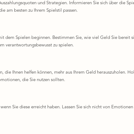
Auszahlungsquoten und Strategien. Informieren Sie sich über die Spie
die am besten zu Ihrem Spielstil passen.
 mit dem Spielen beginnen. Bestimmen Sie, wie viel Geld Sie bereit s
 um verantwortungsbewusst zu spielen.
n, die Ihnen helfen können, mehr aus Ihrem Geld herauszuholen. Ho
motionen, die Sie nutzen sollten.
, wenn Sie diese erreicht haben. Lassen Sie sich nicht von Emotionen 