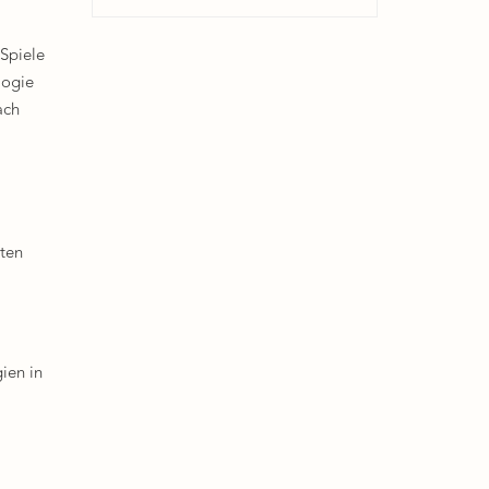
 Spiele
logie
ach
sten
ien in