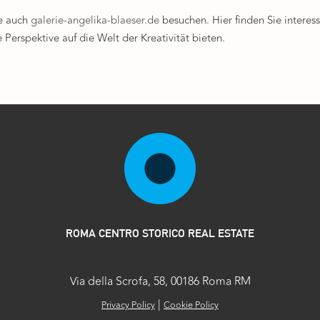
ie auch
galerie-angelika-blaeser.de
besuchen. Hier finden Sie interes
Perspektive auf die Welt der Kreativität bieten.
ROMA CENTRO STORICO REAL ESTATE
Via della Scrofa, 58, 00186 Roma RM
|
Privacy Policy
Cookie Policy