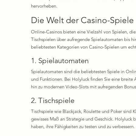
hervorheben.
Die Welt der Casino-Spiele
Online-Casinos bieten eine Vielzahl von Spielen, die
Tischspielen über aufregende Spielautomaten bis hin 
beliebtesten Kategorien von Casino-Spielen um ech
1. Spielautomaten
Spielautomaten sind die beliebtesten Spiele in Onli
und Funktionen. Bei Holyluck finden Sie eine breit
hin zu modernen Video-Slots mit aufregenden Bonus
2. Tischspiele
Tischspiele wie Blackjack, Roulette und Poker sind Kl
gewisses Maß an Strategie und Geschick. Holyluck bi
haben, ihre Fähigkeiten zu testen und zu verbessern.