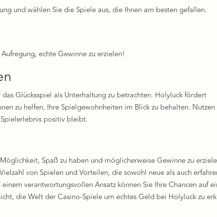
ng und wählen Sie die Spiele aus, die Ihnen am besten gefallen.
e Aufregung, echte Gewinne zu erzielen!
en
 das Glücksspiel als Unterhaltung zu betrachten. Holyluck fördert
hnen zu helfen, Ihre Spielgewohnheiten im Blick zu behalten. Nutzen 
Spielerlebnis positiv bleibt.
 Möglichkeit, Spaß zu haben und möglicherweise Gewinne zu erziele
 Vielzahl von Spielen und Vorteilen, die sowohl neue als auch erfahr
d einem verantwortungsvollen Ansatz können Sie Ihre Chancen auf ei
nicht, die Welt der Casino-Spiele um echtes Geld bei Holyluck zu er