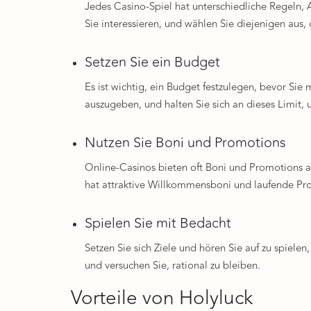
Jedes Casino-Spiel hat unterschiedliche Regeln, 
Sie interessieren, und wählen Sie diejenigen aus, 
Setzen Sie ein Budget
Es ist wichtig, ein Budget festzulegen, bevor Sie
auszugeben, und halten Sie sich an dieses Limit,
Nutzen Sie Boni und Promotions
Online-Casinos bieten oft Boni und Promotions a
hat attraktive Willkommensboni und laufende Pro
Spielen Sie mit Bedacht
Setzen Sie sich Ziele und hören Sie auf zu spielen
und versuchen Sie, rational zu bleiben.
Vorteile von Holyluck