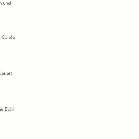
en und
o-Spiele
dauert
he Boni