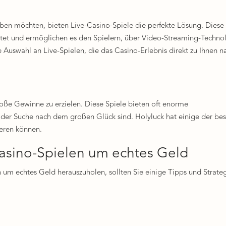
leben möchten, bieten Live-Casino-Spiele die perfekte Lösung. Diese
eitet und ermöglichen es den Spielern, über Video-Streaming-Techno
 Auswahl an Live-Spielen, die das Casino-Erlebnis direkt zu Ihnen n
oße Gewinne zu erzielen. Diese Spiele bieten oft enorme
 der Suche nach dem großen Glück sind. Holyluck hat einige der be
ieren können.
Casino-Spielen um echtes Geld
 um echtes Geld herauszuholen, sollten Sie einige Tipps und Strateg