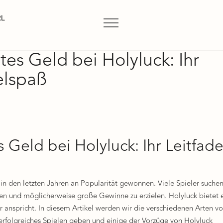
es Geld bei Holyluck: Ihr
elspaß
 Geld bei Holyluck: Ihr Leitfad
in den letzten Jahren an Popularität gewonnen. Viele Spieler suche
en und möglicherweise große Gewinne zu erzielen. Holyluck bietet 
r anspricht. In diesem Artikel werden wir die verschiedenen Arten v
erfolgreiches Spielen geben und einige der Vorzüge von Holyluck