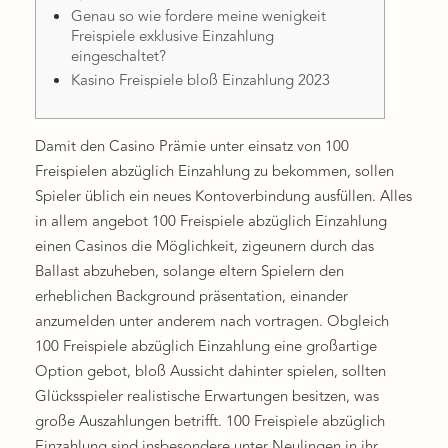
Genau so wie fordere meine wenigkeit
Freispiele exklusive Einzahlung
eingeschaltet?
Kasino Freispiele bloß Einzahlung 2023
Damit den Casino Prämie unter einsatz von 100
Freispielen abzüglich Einzahlung zu bekommen, sollen
Spieler üblich ein neues Kontoverbindung ausfüllen. Alles
in allem angebot 100 Freispiele abzüglich Einzahlung
einen Casinos die Möglichkeit, zigeunern durch das
Ballast abzuheben, solange eltern Spielern den
erheblichen Background präsentation, einander
anzumelden unter anderem nach vortragen.
Obgleich
100 Freispiele abzüglich Einzahlung eine großartige
Option gebot, bloß Aussicht dahinter spielen, sollten
Glücksspieler realistische Erwartungen besitzen, was
große Auszahlungen betrifft. 100 Freispiele abzüglich
Einzahlung sind insbesondere unter Neulingen in ihr