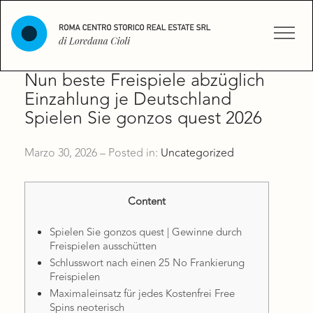
Nun beste Freispiele abzüglich
Einzahlung je Deutschland
Spielen Sie gonzos quest 2026
Marzo 30, 2026 – Posted in:
Uncategorized
Content
Spielen Sie gonzos quest | Gewinne durch
Freispielen ausschütten
Schlusswort nach einen 25 No Frankierung
Freispielen
Maximaleinsatz für jedes Kostenfrei Free
Spins neoterisch