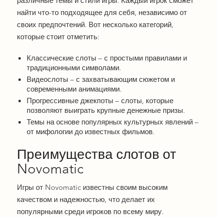
различные темы и стили игры. Каждый игрок сможет
найти что-то подходящее для себя, независимо от
своих предпочтений. Вот несколько категорий,
которые стоит отметить:
Классические слоты – с простыми правилами и
традиционными символами.
Видеослоты – с захватывающим сюжетом и
современными анимациями.
Прогрессивные джекпоты – слоты, которые
позволяют выиграть крупные денежные призы.
Темы на основе популярных культурных явлений –
от мифологии до известных фильмов.
Преимущества слотов от
Novomatic
Игры от Novomatic известны своим высоким
качеством и надежностью, что делает их
популярными среди игроков по всему миру.