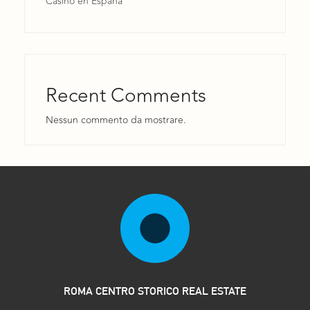
Casino en España
Recent Comments
Nessun commento da mostrare.
ROMA CENTRO STORICO REAL ESTATE