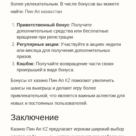
более увлекательным. В числе бонусов вы можете
найти:
Пин Ап казахстан
Приветственный бонус:
Получите
дополнительные средства или бесплатные
вращения при регистрации.
Регулярные акции:
Участвуйте в акциях недели
или месяца для получения дополнительных
призов.
Кэшбэк:
Получайте возвращение части своих
проигрышей в виде бонуса.
Бонусы от казино Пин Ап KZ помогают увеличить
шансы на выигрыш и делают игру более
привлекательной, что является важным аспектом для
новых и постоянных пользователей.
Заключение
Казино Пин Ап KZ предлагает игрокам широкий выбор