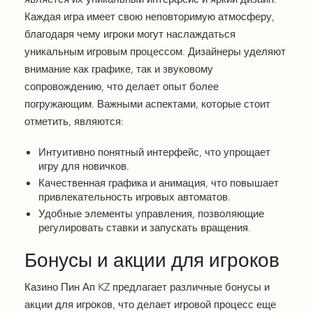
Каждая игра имеет свою неповторимую атмосферу,
благодаря чему игроки могут наслаждаться
уникальным игровым процессом. Дизайнеры уделяют
внимание как графике, так и звуковому
сопровождению, что делает опыт более
погружающим. Важными аспектами, которые стоит
отметить, являются:
Интуитивно понятный интерфейс, что упрощает
игру для новичков.
Качественная графика и анимация, что повышает
привлекательность игровых автоматов.
Удобные элементы управления, позволяющие
регулировать ставки и запускать вращения.
Бонусы и акции для игроков
Казино Пин Ап KZ предлагает различные бонусы и
акции для игроков, что делает игровой процесс еще