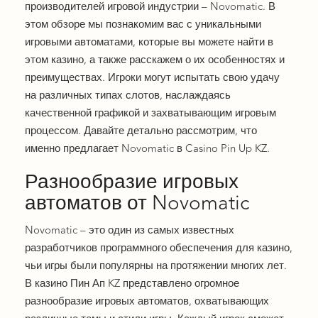
производителей игровой индустрии – Novomatic. В
этом обзоре мы познакомим вас с уникальными
игровыми автоматами, которые вы можете найти в
этом казино, а также расскажем о их особенностях и
преимуществах. Игроки могут испытать свою удачу
на различных типах слотов, наслаждаясь
качественной графикой и захватывающим игровым
процессом. Давайте детально рассмотрим, что
именно предлагает Novomatic в Casino Pin Up KZ.
Разнообразие игровых
автоматов от Novomatic
Novomatic – это один из самых известных
разработчиков программного обеспечения для казино,
чьи игры были популярны на протяжении многих лет.
В казино Пин Ап KZ представлено огромное
разнообразие игровых автоматов, охватывающих