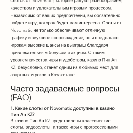
слотов от Novomatic, которые радуют разнообразием,
качеством и увлекательным игровым процессом.
Независимо от ваших предпочтений, вы обязательно
найдете игру, которая будет вам интересна. Слоты от
Novomatic не только обеспечивают отличную
графику и звуковое сопровождение, но и предлагают
игрокам высокие шансы на выигрыш благодаря
привлекательным бонусам и акциям. С таким
уровнем качества игры и удобством, казино Пин Ап
KZ, безусловно, станет одним из любимых мест для
азартных игроков в Казахстане.
Часто задаваемые вопросы
(FAQ)
1. Какие слоты от Novomatic доступны в казино
Пин Ап KZ?
В казино Пин Ап KZ представлены классические
слоты, видеослоты, а также игры с прогрессивными