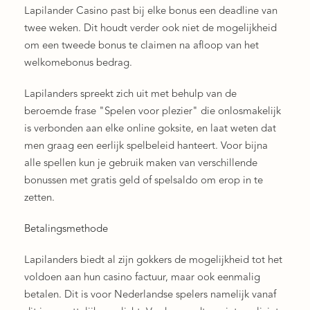
Lapilander Casino past bij elke bonus een deadline van
twee weken. Dit houdt verder ook niet de mogelijkheid
om een tweede bonus te claimen na afloop van het
welkomebonus bedrag.
Lapilanders spreekt zich uit met behulp van de
beroemde frase "Spelen voor plezier" die onlosmakelijk
is verbonden aan elke online goksite, en laat weten dat
men graag een eerlijk spelbeleid hanteert. Voor bijna
alle spellen kun je gebruik maken van verschillende
bonussen met gratis geld of spelsaldo om erop in te
zetten.
Betalingsmethode
Lapilanders biedt al zijn gokkers de mogelijkheid tot het
voldoen aan hun casino factuur, maar ook eenmalig
betalen. Dit is voor Nederlandse spelers namelijk vanaf