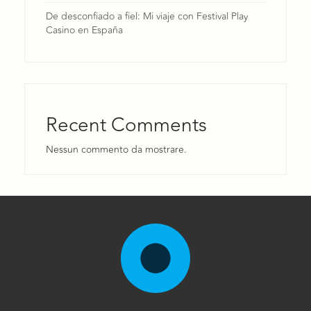
De desconfiado a fiel: Mi viaje con Festival Play
Casino en España
Recent Comments
Nessun commento da mostrare.