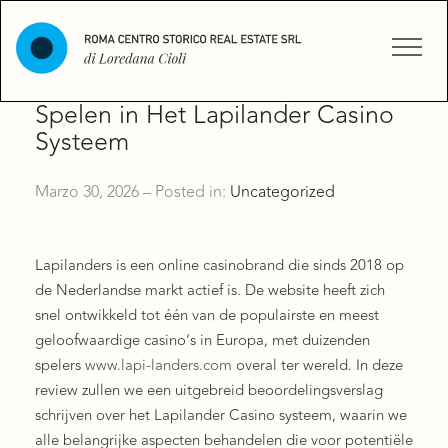
Spelen in Het Lapilander Casino
Systeem
Marzo 30, 2026 – Posted in:
Uncategorized
Lapilanders is een online casinobrand die sinds 2018 op
de Nederlandse markt actief is. De website heeft zich
snel ontwikkeld tot één van de populairste en meest
geloofwaardige casino’s in Europa, met duizenden
spelers
www.lapi-landers.com
overal ter wereld. In deze
review zullen we een uitgebreid beoordelingsverslag
schrijven over het Lapilander Casino systeem, waarin we
alle belangrijke aspecten behandelen die voor potentiële