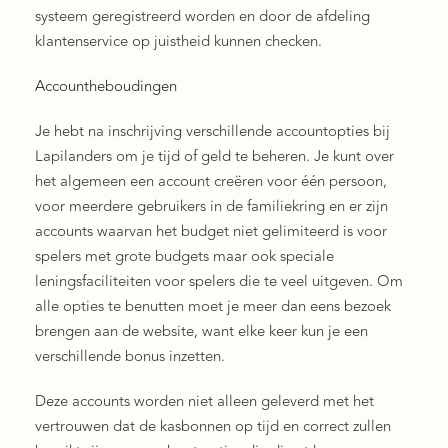
systeem geregistreerd worden en door de afdeling
klantenservice op juistheid kunnen checken.
Accountheboudingen
Je hebt na inschrijving verschillende accountopties bij
Lapilanders om je tijd of geld te beheren. Je kunt over
het algemeen een account creëren voor één persoon,
voor meerdere gebruikers in de familiekring en er zijn
accounts waarvan het budget niet gelimiteerd is voor
spelers met grote budgets maar ook speciale
leningsfaciliteiten voor spelers die te veel uitgeven. Om
alle opties te benutten moet je meer dan eens bezoek
brengen aan de website, want elke keer kun je een
verschillende bonus inzetten.
Deze accounts worden niet alleen geleverd met het
vertrouwen dat de kasbonnen op tijd en correct zullen