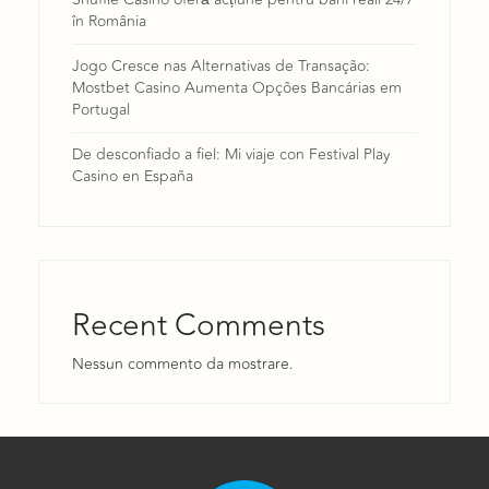
în România
Jogo Cresce nas Alternativas de Transação:
Mostbet Casino Aumenta Opções Bancárias em
Portugal
De desconfiado a fiel: Mi viaje con Festival Play
Casino en España
Recent Comments
Nessun commento da mostrare.