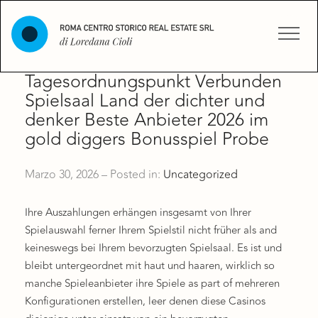
Tagesordnungspunkt Verbunden
Spielsaal Land der dichter und
denker Beste Anbieter 2026 im
gold diggers Bonusspiel Probe
Marzo 30, 2026 – Posted in:
Uncategorized
Ihre Auszahlungen erhängen insgesamt von Ihrer
Spielauswahl ferner Ihrem Spielstil nicht früher als and
keineswegs bei Ihrem bevorzugten Spielsaal. Es ist und
bleibt untergeordnet mit haut und haaren, wirklich so
manche Spieleanbieter ihre Spiele as part of mehreren
Konfigurationen erstellen, leer denen diese Casinos