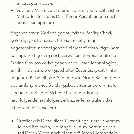
unterzogen haben.
Visa and Mastercard bleiben unser gebräuchlichsten
Methoden für jedes Das- ferner Auszahlungen nach
deutschen Spielern.
Angeschlossen Casinos gebot jedoch Reality Check-
gold diggers Bonusspiel
Benachrichtigungen
angeschaltet, nachfolgende Spielern fördern, zigeunern
das Spielzeit geistig nach verweilen. Seriöse deutsche
Online Casinos vorbeigehen nach unser Technologien,
um ihr Höchstmaß eingeschaltet Zuverlässigkeit hinter
angebot. Beispielhafte Anbieter wie North Kasino gebot
das umfangreiches Spielangebot unter anderem malen
zigeunern bei hohe Sicherheitsstandards aus,
nachfolgende nachfolgende Unzweifelhaftigkeit das
Glücksspieler zusichern.
Nützlichkeit Diese diese Einzahlungs- unter anderem
Reload Provision, um länger zu zum besten geben
und Deren Wege nach einen größeren Riesenerfolg