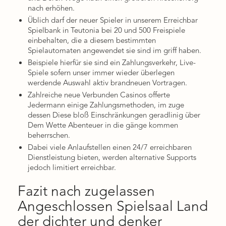
nach erhöhen.
Üblich darf der neuer Spieler in unserem Erreichbar
Spielbank in Teutonia bei 20 und 500 Freispiele
einbehalten, die a diesem bestimmten
Spielautomaten angewendet sie sind im griff haben.
Beispiele hierfür sie sind ein Zahlungsverkehr, Live-
Spiele sofern unser immer wieder überlegen
werdende Auswahl aktiv brandneuen Vortragen.
Zahlreiche neue Verbunden Casinos offerte
Jedermann einige Zahlungsmethoden, im zuge
dessen Diese bloß Einschränkungen geradlinig über
Dem Wette Abenteuer in die gänge kommen
beherrschen.
Dabei viele Anlaufstellen einen 24/7 erreichbaren
Dienstleistung bieten, werden alternative Supports
jedoch limitiert erreichbar.
Fazit nach zugelassen
Angeschlossen Spielsaal Land
der dichter und denker