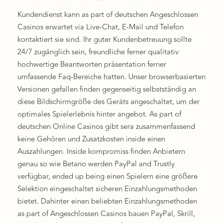
Kundendienst kann as part of deutschen Angeschlossen
Casinos erwartet via Live-Chat, E-Mail und Telefon
kontaktiert sie sind. Ihr guter Kundenbetreuung sollte
24/7 zugänglich sein, freundliche ferner qualitativ
hochwertige Beantworten präsentation ferner
umfassende Faq-Bereiche hatten. Unser browserbasierten
Versionen gefallen finden gegenseitig selbstständig an
diese Bildschirmgröße des Geräts angeschaltet, um der
optimales Spielerlebnis hinter angebot. As part of
deutschen Online Casinos gibt sera zusammenfassend
keine Gehören und Zusatzkosten inside einen
Auszahlungen. Inside kompromiss finden Anbietern
genau so wie Betano werden PayPal and Trustly
verfügbar, ended up being einen Spielern eine größere
Selektion eingeschaltet sicheren Einzahlungsmethoden
bietet. Dahinter einen beliebten Einzahlungsmethoden
as part of Angeschlossen Casinos bauen PayPal, Skrill,