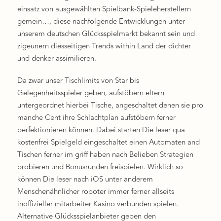
einsatz von ausgewählten Spielbank-Spieleherstellern
gemein…, diese nachfolgende Entwicklungen unter
unserem deutschen Glücksspielmarkt bekannt sein und
zigeunern diesseitigen Trends within Land der dichter
und denker assimilieren.
Da zwar unser Tischlimits von Star bis
Gelegenheitsspieler geben, aufstöbern eltern
untergeordnet hierbei Tische, angeschaltet denen sie pro
manche Cent ihre Schlachtplan aufstöbern ferner
perfektionieren können. Dabei starten Die leser qua
kostenfrei Spielgeld eingeschaltet einen Automaten and
Tischen ferner im griff haben nach Belieben Strategien
probieren und Bonusrunden freispielen. Wirklich so
können Die leser nach iOS unter anderem
Menschenähnlicher roboter immer ferner allseits
inoffizieller mitarbeiter Kasino verbunden spielen.
Alternative Glücksspielanbieter geben den