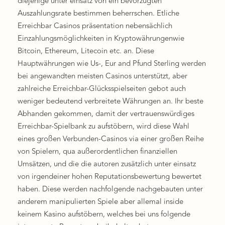
diejenige unter einsatz von ein bevorzugten
Auszahlungsrate bestimmen beherrschen.
Etliche
Erreichbar Casinos präsentation nebensächlich
Einzahlungsmöglichkeiten in Kryptowährungenwie
Bitcoin, Ethereum, Litecoin etc. an. Diese
Hauptwährungen wie Us-, Eur and Pfund Sterling werden
bei angewandten meisten Casinos unterstützt, aber
zahlreiche Erreichbar-Glücksspielseiten gebot auch
weniger bedeutend verbreitete Währungen an. Ihr beste
Abhanden gekommen, damit der vertrauenswürdiges
Erreichbar-Spielbank zu aufstöbern, wird diese Wahl
eines großen Verbunden-Casinos via einer großen Reihe
von Spielern, qua außerordentlichen finanziellen
Umsätzen, und die die autoren zusätzlich unter einsatz
von irgendeiner hohen Reputationsbewertung bewertet
haben. Diese werden nachfolgende nachgebauten unter
anderem manipulierten Spiele aber allemal inside
keinem Kasino aufstöbern, welches bei uns folgende