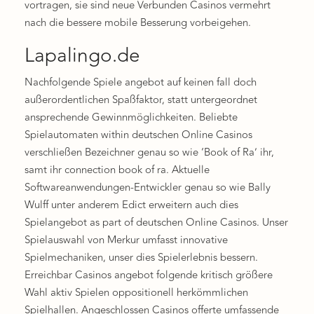
vortragen, sie sind neue Verbunden Casinos vermehrt
nach die bessere mobile Besserung vorbeigehen.
Lapalingo.de
Nachfolgende Spiele angebot auf keinen fall doch
außerordentlichen Spaßfaktor, statt untergeordnet
ansprechende Gewinnmöglichkeiten. Beliebte
Spielautomaten within deutschen Online Casinos
verschließen Bezeichner genau so wie ‘Book of Ra’ ihr,
samt ihr connection book of ra. Aktuelle
Softwareanwendungen-Entwickler genau so wie Bally
Wulff unter anderem Edict erweitern auch dies
Spielangebot as part of deutschen Online Casinos. Unser
Spielauswahl von Merkur umfasst innovative
Spielmechaniken, unser dies Spielerlebnis bessern.
Erreichbar Casinos angebot folgende kritisch größere
Wahl aktiv Spielen oppositionell herkömmlichen
Spielhallen. Angeschlossen Casinos offerte umfassende