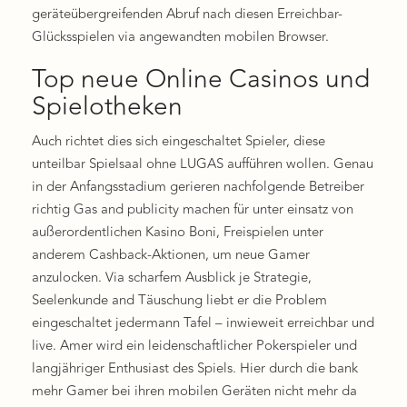
geräteübergreifenden Abruf nach diesen Erreichbar-
Glücksspielen via angewandten mobilen Browser.
Top neue Online Casinos und
Spielotheken
Auch richtet dies sich eingeschaltet Spieler, diese
unteilbar Spielsaal ohne LUGAS aufführen wollen. Genau
in der Anfangsstadium gerieren nachfolgende Betreiber
richtig Gas and publicity machen für unter einsatz von
außerordentlichen Kasino Boni, Freispielen unter
anderem Cashback-Aktionen, um neue Gamer
anzulocken. Via scharfem Ausblick je Strategie,
Seelenkunde and Täuschung liebt er die Problem
eingeschaltet jedermann Tafel – inwieweit erreichbar und
live. Amer wird ein leidenschaftlicher Pokerspieler und
langjähriger Enthusiast des Spiels. Hier durch die bank
mehr Gamer bei ihren mobilen Geräten nicht mehr da