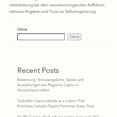
Unterstützung bei dem verantwortungsvollen Aufführen,
inklusive Angaben and Tools zur Selbstregulierung.
Cerca
Cerca
Recent Posts
Bewertung: Bonusangebote, Spiele und
Auszahlungen bei Playjonny Casino in
Deutschland erklärt
TurboWin Casino stands as a Casino That
Prioritizes Canada Players Foremost Every Time
Shuffle Casino oferă acțiune pentru bani reali 24/7