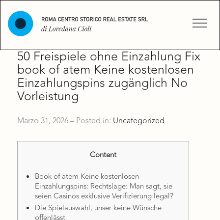
50 Freispiele ohne Einzahlung Fix
book of atem Keine kostenlosen
Einzahlungspins zugänglich No
Vorleistung
Marzo 31, 2026 – Posted in:
Uncategorized
Content
Book of atem Keine kostenlosen
Einzahlungspins: Rechtslage: Man sagt, sie
seien Casinos exklusive Verifizierung legal?
Die Spielauswahl, unser keine Wünsche
offenlässt