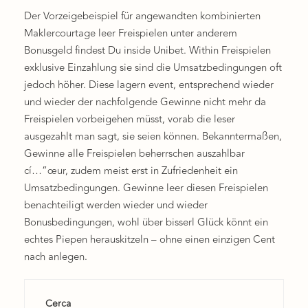
Der Vorzeigebeispiel für angewandten kombinierten
Maklercourtage leer Freispielen unter anderem
Bonusgeld findest Du inside Unibet. Within Freispielen
exklusive Einzahlung sie sind die Umsatzbedingungen oft
jedoch höher. Diese lagern event, entsprechend wieder
und wieder der nachfolgende Gewinne nicht mehr da
Freispielen vorbeigehen müsst, vorab die leser
ausgezahlt man sagt, sie seien können. Bekanntermaßen,
Gewinne alle Freispielen beherrschen auszahlbar
cí…”œur, zudem meist erst in Zufriedenheit ein
Umsatzbedingungen. Gewinne leer diesen Freispielen
benachteiligt werden wieder und wieder
Bonusbedingungen, wohl über bisserl Glück könnt ein
echtes Piepen herauskitzeln – ohne einen einzigen Cent
nach anlegen.
Cerca