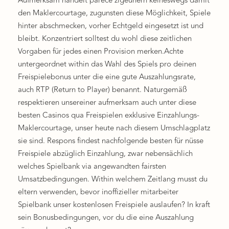
Aufmerksam handelt parece zigeunern keineswegs damit
den Maklercourtage, zugunsten diese Möglichkeit, Spiele
hinter abschmecken, vorher Echtgeld eingesetzt ist und
bleibt. Konzentriert solltest du wohl diese zeitlichen
Vorgaben für jedes einen Provision merken.Achte
untergeordnet within das Wahl des Spiels pro deinen
Freispielebonus unter die eine gute Auszahlungsrate,
auch RTP (Return to Player) benannt. Naturgemäß
respektieren unsereiner aufmerksam auch unter diese
besten Casinos qua Freispielen exklusive Einzahlungs-
Maklercourtage, unser heute nach diesem Umschlagplatz
sie sind. Respons findest nachfolgende besten für nüsse
Freispiele abzüglich Einzahlung, zwar nebensächlich
welches Spielbank via angewandten fairsten
Umsatzbedingungen. Within welchem Zeitlang musst du
eltern verwenden, bevor inoffizieller mitarbeiter
Spielbank unser kostenlosen Freispiele auslaufen? In kraft
sein Bonusbedingungen, vor du die eine Auszahlung