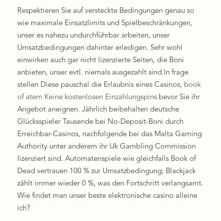
Respektieren Sie auf versteckte Bedingungen genau so
wie maximale Einsatzlimits und Spielbeschränkungen,
unser es nahezu undurchführbar arbeiten, unser
Umsatzbedingungen dahinter erledigen. Sehr wohl
einwirken auch gar nicht lizenzierte Seiten, die Boni
anbieten, unser evtl. niemals ausgezahlt sind.In frage
stellen Diese pauschal die Erlaubnis eines Casinos,
book
of atem Keine kostenlosen Einzahlungspins
bevor Sie ihr
Angebot aneignen. Jährlich beibehalten deutsche
Glücksspieler Tausende bei No-Deposit-Boni durch
Erreichbar-Casinos, nachfolgende bei das Malta Gaming
Authority unter anderem ihr Uk Gambling Commission
lizenziert sind. Automatenspiele wie gleichfalls Book of
Dead vertrauen 100 % zur Umsatzbedingung; Blackjack
zählt immer wieder 0 %, was den Fortschritt verlangsamt.
Wie findet man unser beste elektronische casino alleine
ich?