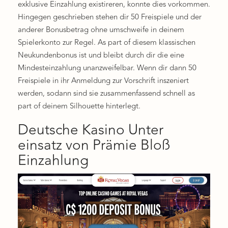
exklusive Einzahlung existireren, konnte dies vorkommen.
Hingegen geschrieben stehen dir 50 Freispiele und der
anderer Bonusbetrag ohne umschweife in deinem
Spielerkonto zur Regel. As part of diesem klassischen
Neukundenbonus ist und bleibt durch dir die eine
Mindesteinzahlung unanzweifelbar. Wenn dir dann 50
Freispiele in ihr Anmeldung zur Vorschrift inszeniert
werden, sodann sind sie zusammenfassend schnell as
part of deinem Silhouette hinterlegt.
Deutsche Kasino Unter
einsatz von Prämie Bloß
Einzahlung