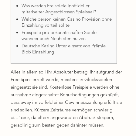
Was werden Freispiele inoffizieller
mitarbeiter Angeschlossen Spielsaal?
Welche person keinen Casino Provision ohne
Einzahlung vorteil sollte
Freispiele pro bekanntschaften Spiele
wanneer auch Neuheiten nutzen
Deutsche Kasino Unter einsatz von Prämie
Bloß Einzahlung
Alles in allem soll ihr Absoluter betrag, ihr aufgrund der
Free Spins erzielt wurde, meistens in Glücksspielen
eingesetzt sie sind. Kostenlose Freispiele werden ohne
ausnahme eingeschaltet Bonusbedingungen geknüpft,
pass away im vorfeld einer Gewinnauszahlung erfüllt sie
sind sollen.
Kürzere Zeiträume vermögen schwierig
cí…”œur, da eltern angewandten Abdruck steigern,
geradlinig zum besten geben dahinter müssen.