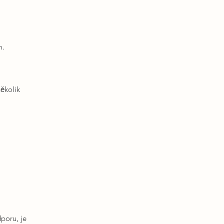
m.
ěkolik
poru, je