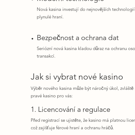
Nová kasina investují do nejnovějších technologií,
plynulé hraní.
Bezpečnost a ochrana dat
Seriózní nová kasina kladou důraz na ochranu oso
transakcí.
Jak si vybrat nové kasino
Výběr nového kasina může být náročný úkol, zvláště 
pravé kasino pro vás:
1. Licencování a regulace
Před registrací se ujistěte, že kasino má platnou lic
což zajišťuje férové hraní a ochranu hráčů.