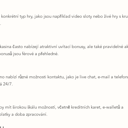
konkrétní typ hry, jako jsou například video sloty nebo živé hry s kru
.
ina často nabízejí atraktivní uvítací bonusy, ale také pravidelné a
 bonusů jsou férové a přehledné.
ino nabízí různé možnosti kontaktu, jako je live chat, e-mail a telefon
á 24/7.
by mít širokou škálu možností, včetně kreditních karet, e-walletů a
platky a doba zpracování.
nu