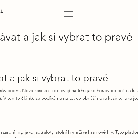
vat a jak si vybrat to pravé
 a jak si vybrat to pravé
vský boom. Nová kasina se objevují na trhu jako houby po dešti a ka
avu. V tomto článku se podíváme na to, co obnáší nové kasino, jaké js
zardní hry, jako jsou sloty, stolní hry a živé kasinové hry. Tyto platf