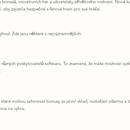
 bonusů, inovativních her a uživatelsky přívětivého rozhraní. Nová k
 aby zajistila bezpečné a férové hraní pro své hráče.
hod. Zde jsou některé z nejvýznamnějších:
od různých poskytovatelů softwaru. To znamená, že máte možnost vyz
.
, které mohou zahrnovat bonusy za první vklad, roztočení zdarma a d
nce na výhru.