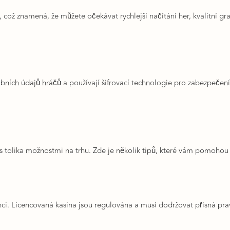
 což znamená, že můžete očekávat rychlejší načítání her, kvalitní gra
bních údajů hráčů a používají šifrovací technologie pro zabezpečení
s tolika možnostmi na trhu. Zde je několik tipů, které vám pomohou 
enci. Licencovaná kasina jsou regulována a musí dodržovat přísná pra