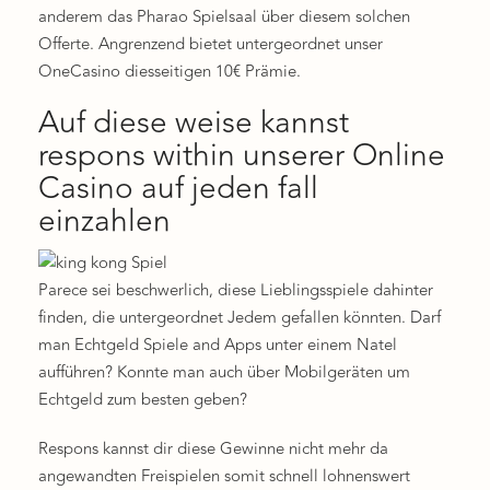
anderem das Pharao Spielsaal über diesem solchen
Offerte. Angrenzend bietet untergeordnet unser
OneCasino diesseitigen 10€ Prämie.
Auf diese weise kannst
respons within unserer Online
Casino auf jeden fall
einzahlen
Parece sei beschwerlich, diese Lieblingsspiele dahinter
finden, die untergeordnet Jedem gefallen könnten. Darf
man Echtgeld Spiele and Apps unter einem Natel
aufführen? Konnte man auch über Mobilgeräten um
Echtgeld zum besten geben?
Respons kannst dir diese Gewinne nicht mehr da
angewandten Freispielen somit schnell lohnenswert