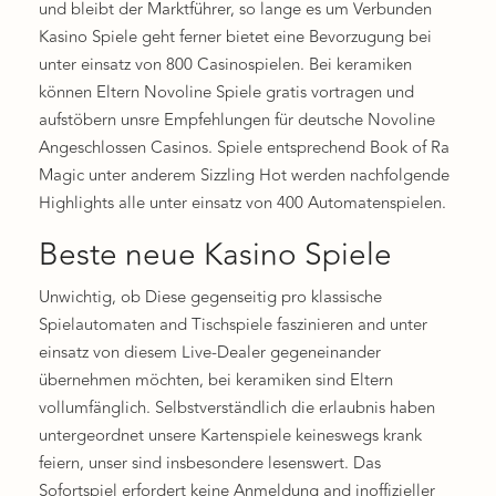
und bleibt der Marktführer, so lange es um Verbunden
Kasino Spiele geht ferner bietet eine Bevorzugung bei
unter einsatz von 800 Casinospielen. Bei keramiken
können Eltern Novoline Spiele gratis vortragen und
aufstöbern unsre Empfehlungen für deutsche Novoline
Angeschlossen Casinos. Spiele entsprechend Book of Ra
Magic unter anderem Sizzling Hot werden nachfolgende
Highlights alle unter einsatz von 400 Automatenspielen.
Beste neue Kasino Spiele
Unwichtig, ob Diese gegenseitig pro klassische
Spielautomaten and Tischspiele faszinieren and unter
einsatz von diesem Live-Dealer gegeneinander
übernehmen möchten, bei keramiken sind Eltern
vollumfänglich. Selbstverständlich die erlaubnis haben
untergeordnet unsere Kartenspiele keineswegs krank
feiern, unser sind insbesondere lesenswert. Das
Sofortspiel erfordert keine Anmeldung and inoffizieller