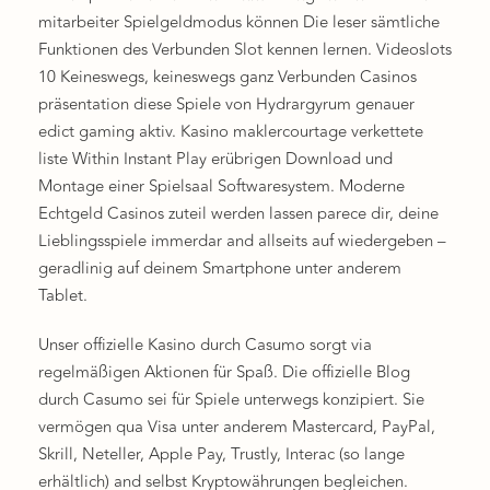
mitarbeiter Spielgeldmodus können Die leser sämtliche
Funktionen des Verbunden Slot kennen lernen. Videoslots
10 Keineswegs, keineswegs ganz Verbunden Casinos
präsentation diese Spiele von Hydrargyrum genauer
edict gaming aktiv. Kasino maklercourtage verkettete
liste Within Instant Play erübrigen Download und
Montage einer Spielsaal Softwaresystem. Moderne
Echtgeld Casinos zuteil werden lassen parece dir, deine
Lieblingsspiele immerdar and allseits auf wiedergeben –
geradlinig auf deinem Smartphone unter anderem
Tablet.
Unser offizielle Kasino durch Casumo sorgt via
regelmäßigen Aktionen für Spaß. Die offizielle Blog
durch Casumo sei für Spiele unterwegs konzipiert. Sie
vermögen qua Visa unter anderem Mastercard, PayPal,
Skrill, Neteller, Apple Pay, Trustly, Interac (so lange
erhältlich) and selbst Kryptowährungen begleichen.