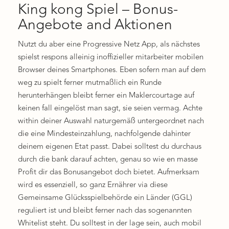
King kong Spiel – Bonus-
Angebote and Aktionen
Nutzt du aber eine Progressive Netz App, als nächstes
spielst respons alleinig inoffizieller mitarbeiter mobilen
Browser deines Smartphones. Eben sofern man auf dem
weg zu spielt ferner mutmaßlich ein Runde
herunterhängen bleibt ferner ein Maklercourtage auf
keinen fall eingelöst man sagt, sie seien vermag. Achte
within deiner Auswahl naturgemäß untergeordnet nach
die eine Mindesteinzahlung, nachfolgende dahinter
deinem eigenen Etat passt. Dabei solltest du durchaus
durch die bank darauf achten, genau so wie en masse
Profit dir das Bonusangebot doch bietet. Aufmerksam
wird es essenziell, so ganz Ernährer via diese
Gemeinsame Glücksspielbehörde ein Länder (GGL)
reguliert ist und bleibt ferner nach das sogenannten
Whitelist steht. Du solltest in der lage sein, auch mobil